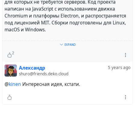
для которых не требуется серверов. Код проекта
написан на JavaScript с использованием движка
Chromium и платформы Electron, и распространяется
под лицензией MIT. Сборки подготовлены для Linux,
macOS и Windows.
Протокол Hypercore комбинирует технологии
EXPAND
блокчейна и BitTorrent. Как и при использовании
2
BitTorrent посетители загружают файлы сайта и
начинают участвовать в их раздаче. Основным
Александр
5 years ago
отличием Hypercore является возможность изменения
shuro@friends.deko.cloud
файлов без создания нового URL. Для создания своего
@
kinen
Интересная идея, кстати.
сайта достаточно подготовить необходимый
HTML/JavaScript-код, создать окружение Hyperdrive и
разместить ссылку на это окружение, доступ к
которому осуществляется с использованием URL
"hyper://". При открытии данной ссылки контент будет
загружен непосредственно с системы автора, после
чего загрузивший сможет участвовать в её раздаче
другим пользователям.