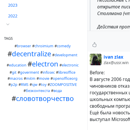
Несогласные с
2023
открытое пись
Столлмана (чт
2022
Действия прот
искажение смыс
TAGS
историческим 
#
browser
#
chroimium
#
comedy
объективной и
#
decentralize
не исключало 
#
development
ivan zlax
имеют отношен
#
electron
zlax@ussr.win
#
education
#
electronic
Столлман, как 
Before:
#
git
#
goverment
#
infosec
#
libreoffice
соглашаться и
#
macros
#
mitm
#
movie
#
openofficeorg
В августе 2006 го
слова.
#
p2p
#
RMS
#
sjw
#
toy
#
ZOOMPOSITIVE
чиновников отказа
#
безконтекста
#
вода
государственных 
#
словотворчество
школьных компьют
#
RMS
#
СПО
#
корп
свободным прогр
Ещё была новость
выступал Microsoft