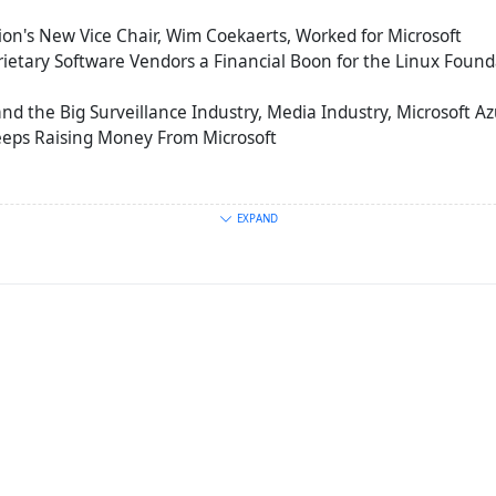
on's New Vice Chair, Wim Coekaerts, Worked for Microsoft
rietary Software Vendors a Financial Boon for the Linux Found
nd the Big Surveillance Industry, Media Industry, Microsoft A
eeps Raising Money From Microsoft
EXPAND
нно произошел такой резкий поворот во взглядах известно
вербовки по классической схеме:
bes.com/sites/isabeltogoh/2019/09/17/mit-computer-scientist-
ing-epstein-victim-was-entirely-willing
ики Microsoft вот уже 10 лет являются крупнейшими конт