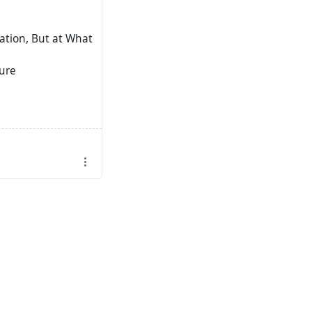
ation, But at What
zure
го активиста?
richard-stallman-
рибутерами в ядро