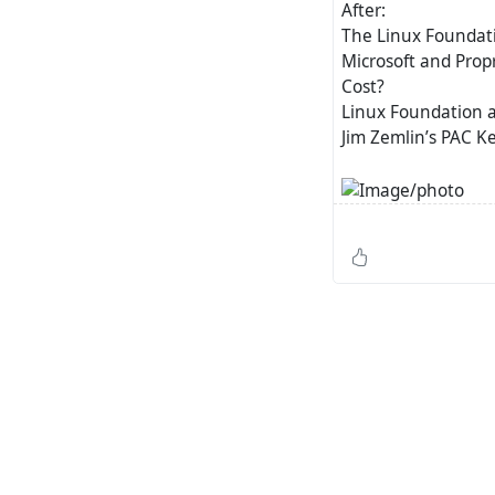
After:
The Linux Foundati
Microsoft and Prop
Cost?
Linux Foundation a
Jim Zemlin’s PAC K
А после чего име
Возможно, после 
#^
https://www.for
resigns-after-claim
При этом, сотрудн
линукс: