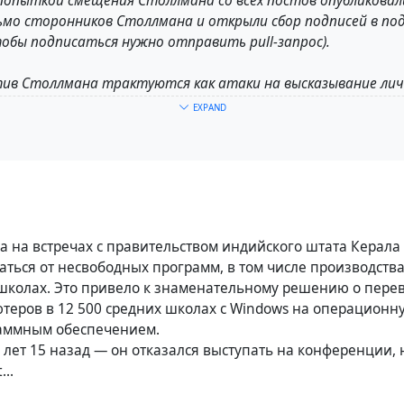
 попыткой смещения Столлмана со всех постов опубликова
мо сторонников Столлмана и открыли сбор подписей в по
обы подписаться нужно отправить pull-запрос).
ив Столлмана трактуются как атаки на высказывание лич
ла сказанного и оказание социального давления на сообще
EXPAND
причинам Столлман больше уделял внимание философским 
стине, и привык выражать свои взгляды в лоб без лишней 
обиды, искажения смысла и непонимания. При этом данные 
ия к способности Столлмана руководить сообществом. К
и любой другой, имеет право на собственное мнение, а др
ли нет с этим мнением, но должны уважать его право на с
да на встречах с правительством индийского штата Керала
ться от несвободных программ, в том числе производства 
школах. Это привело к знаменательному решению о перев
еров в 12 500 средних школах с Windows на операционну
орасты
#
sjw
аммным обеспечением.
 лет 15 назад — он отказался выступать на конференции, 
...