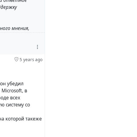
ли ответное
ддержку
ного мнения,
ство. По
вопросам и
дипломатии, что
особенности не
5 years ago
роме того,
угие имеют право
вободу мысли и
 он убедил
Microsoft, в
оде всех
ю систему со
на которой такеже