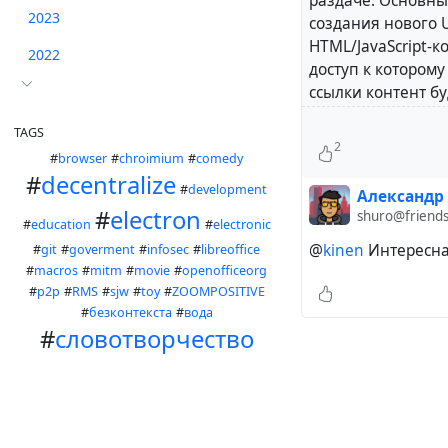
раздаче. Основны
2023
создания нового 
HTML/JavaScript-к
2022
доступ к которому
ссылки контент б
сможет участвова
TAGS
2
#
browser
#
chroimium
#
comedy
#
decentralize
#
development
Александр
#
electron
shuro@friends
#
education
#
electronic
Основу протокола
@
kinen
Интересная
#
git
#
goverment
#
infosec
#
libreoffice
и не допускающи
#
macros
#
mitm
#
movie
#
openofficeorg
распространяться 
#
p2p
#
RMS
#
sjw
#
toy
#
ZOOMPOSITIVE
загрузить лишь и
#
безконтекста
#
вода
лога проверяется 
#
словотворчество
ветка верифициру
хешированию при
может удостоверит
прошлых состояни