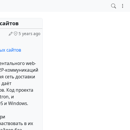
сайтов
5 years ago
ых сайтов
ентального web-
P2P-коммуникаций
я сеть доставки
 даёт
в. Код проекта
ron, и
S и Windows.
при
аствовать в их