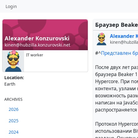
Login
Браузер Beake
Alexander 
Alexander Konzurovski
kinen@hubzill
kinen@hubzilla.konzurovski.net
#^
Представлен бр
IT worker
После двух лет р
браузера Beaker 
Location:
Hypercore. При п
Earth
контента, узлами 
возможность разм
ARCHIVES
написан на JavaSc
2026
распространяется
2025
Протокол Hypercor
использовании Bi
2024