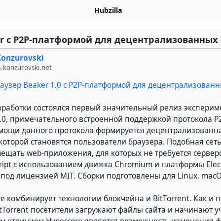
Hubzilla
r с P2P-платформой для децентрализованных 
Konzurovski
a.konzurovski.net
аузер Beaker 1.0 с P2P-платформой для децентрализованн
азработки состоялся первый значительный релиз эксперим
1.0, примечательного встроенной поддержкой протокола 
омощи данного протокола формируется децентрализованна
которой становятся пользователи браузера. Подобная сеть
ещать web-приложения, для которых не требуется серверо
ript с использованием движка Chromium и платформы Elect
 под лицензией MIT. Сборки подготовлены для Linux, macO
e комбинирует технологии блокчейна и BitTorrent. Как и 
tTorrent посетители загружают файлы сайта и начинают уч