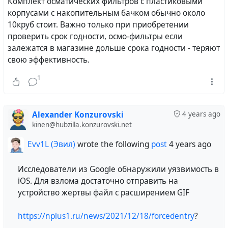
Комплект осматических фильтров с пластиковыми
Congress conducted their own committee inquiries to
корпусами с накопительным бачком обычно около
oversee NASA's investigation. The ignition source of
10круб стоит. Важно только при приобретении
the fire was determined to be electrical, and the fire
проверить срок годности, осмо-фильтры если
spread rapidly due to combustible nylon material,
залежатся в магазине дольше срока годности - теряют
and the high pressure, pure oxygen cabin
свою эффективность.
atmosphere. Rescue was prevented by the plug door
1
hatch, which could not be opened against the
internal pressure of the cabin.
Alexander Konzurovski
4 years ago
kinen@hubzilla.konzurovski.net
Evv1L (Эвил)
wrote the following
post
4 years ago
Исследователи из Google обнаружили уязвимость в
iOS. Для взлома достаточно отправить на
устройство жертвы файл с расширением GIF
https://nplus1.ru/news/2021/12/18/forcedentry
?