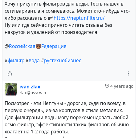
Хочу прикупить фильтров для воды. Тесть нашёл в
сети вариант, а я сомневаюсь. Может кто-нибудь что-
либо рассказать о
#^
https://neptunfilter.ru/
Ну или где сейчас принято читать отзывы без
накруток и удалений от производителя.
55 years ago there was a fire on Apollo 1:
Apollo 1
was the first crewed mission of the United
@
Rоссийская🐻Fедерация
States Apollo program, the undertaking to land the
first man on the Moon. It was planned to launch on
#
фильтр
#
вода
#
рустехнобизнес
February 21, 1967, as the first low Earth orbital test of
the Apollo command and service module. The mission
never flew; a cabin fire during a launch rehearsal test
ivan zlax
4 years ago
at Cape Kennedy Air Force Station Launch Complex 34
zlax@ussr.win
on January 27 killed all three crew members -
Command Pilot Gus Grissom, Senior Pilot Ed White,
Посмотрел - эти Нептуны - дорогие, судя по всему, в
and Pilot Roger B. Chaffee - and destroyed the
первую очередь, из-за корпусов в стиле металлик.
command module.
Для фильтрации воды могу порекомендовать любой
Immediately after the fire, NASA convened the Apollo
осмо-фильтр, эффективности таких фильтров обычно
Accident Review Board to determine the cause of the
хватает на 1-2 года работы.
fire, and both chambers of the United States