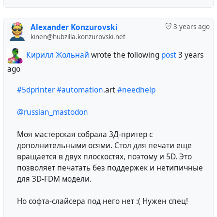
6. Внутренняя сила: Это внутренняя уверенность,
решимость и дисциплина, которая позволяет нам
Alexander Konzurovski
3 years ago
преодолевать препятствия и двигаться вперед,
kinen@hubzilla.konzurovski.net
несмотря на трудности.
Кирилл Жольнай
wrote the following
post
3 years
Сила, брат, может быть различной, и каждый из
ago
нас имеет свои уникальные способности. Она
помогает нам преодолевать трудности,
#5dprinter
#automation
.art
#needhelp
достигать целей и становиться лучше. Важно
развивать и беречь свои силы, чтобы использовать
@russian_mastodon
их на благо себе и другим.
Моя мастерская собрала 3Д-притер с
дополнительными осями. Стол для печати еще
вращается в двух плоскостях, поэтому и 5D. Это
позволяет печатать без поддержек и нетипичные
для 3D-FDM модели.
Но софта-слайсера под него нет :( Нужен спец!