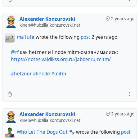
Alexander Konzurovski
2 years ago
kinen@hubzilla.konzurovski.net
ma1uta
wrote the following
post
2 years ago
@rf
как hetzner и linode mitm-ом занимались:
https://notes.valdikss.org.ru/jabber.ru-mitm/
#hetzner
#linode
#mitm
Alexander Konzurovski
2 years ago
kinen@hubzilla.konzurovski.net
Who Let The Dogs Out 🐾
wrote the following
post