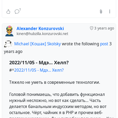
1
В интернете широко распространено изображение
команды шаттла "Челленджер" к которому
добавлены фото 6 похожих на астронавтов людей
Alexander Konzurovski
3 years ago
более старшего возраста.
На популярном сайте
kinen@hubzilla.konzurovski.net
специализирующимся на критическом изучении
городских легенд, слухов, сомнительных историй и
Michael [Кошак] Skolsky
wrote the following
post
3
другой спорной информации
есть отдельная
years ago
страница посвященная этому изображению
:
2022/11/05 - Мдэ... Хелп?
Живы ли еще члены экипажа взорвавшегося
#^
2022/11/05 - Мдэ... Хелп?
шаттла "Челленджер"?
Ложь
Тяжело не уметь в современные технологии.
В котором выясняется что, афроамериканцы
Головой понимаешь, что добавить функционал
Роналд Макнейр
и
Карл Макнейр
- это братья,
нужный несложно, но вот как сделать... Часть
также как и гавайцы
Эллисон Онидзука
и
Клод
делается банальным индусским методом, но вот
Онидзука
- поэтому их фамилии совпадают, а
остальное. Чёрт, чайник я в PHP и прочем веб-