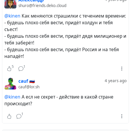
as "racial privilege to preserve the original name and
shuro@friends.deko.cloud
surname, and not just the surname", in my opinion,
seems completely consistent with the spirit of that
@kinen
Как меняются страшилки с течением времени:
time.
- будешь плохо себя вести, придёт колдун и тебя
съест!
In addition, as independent researchers note
after
- будешь плохо себя вести, придёт дядя милиционер и
analyzing the preserved photo and video materials,
тебя заберёт!
the astronauts' namesakes have similar not only
- будешь плохо себя вести, придёт Россия и на тебя
external facial features, but even a voice and some
нападёт!
characteristic facial features, which is especially
5
1
noticeable in the case of Yale Professor Judith Resnik.
cauf 🇷🇺
4 years ago
cauf@lor.sh
@kinen
А есл не секрет - действие в какой стране
происходит?
1