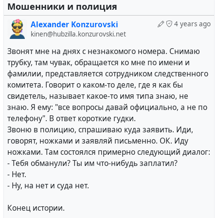
Мошенники и полиция
Возможно, действительно, согласно законам жанра
Alexander Konzurovski
4 years ago
Болливуда, афроамерниканский и гавайский
kinen@hubzilla.konzurovski.net
астронавты изначально имели братьев-близнецов,
Звонят мне на днях с незнакомого номера. Снимаю
в то время как у 4 из 5 белых астронавтов -
трубку, там чувак, обращается ко мне по имени и
близнецов не оказалось, а нашлись полные тезки,
фамилии, представляется сотрудником следственного
немного похожие на астронавтов. Но если
комитета. Говорит о каком-то деле, где я как бы
учитывать время и место событий, то
свидетель, называет какое-то имя типа знаю, не
интерпретация этого соотношения близнецов и
знаю. Я ему: "все вопросы давай официально, а не по
полных тезок, как "расовой привилегии на
телефону". В ответ короткие гудки.
сохранение изначальных имени и фамилии, а не
Звоню в полицию, спрашиваю куда заявить. Иди,
только фамилии", на мой взгляд, кажется
говорят, ножками и заявляй письменно. ОК. Иду
полностью соответствующей духу того времени.
ножками. Там состоялся примерно следующий диалог:
- Тебя обманули? Ты им что-нибудь заплатил?
Кроме того, как отмечают независимые
- Нет.
исследователи
после анализа сохранившихся фото
- Ну, на нет и суда нет.
и видео материалов, у тезок астронавтов похожи
не только внешние черты лица, но даже голос и
Конец истории.
некоторые характерные мимические особенности,