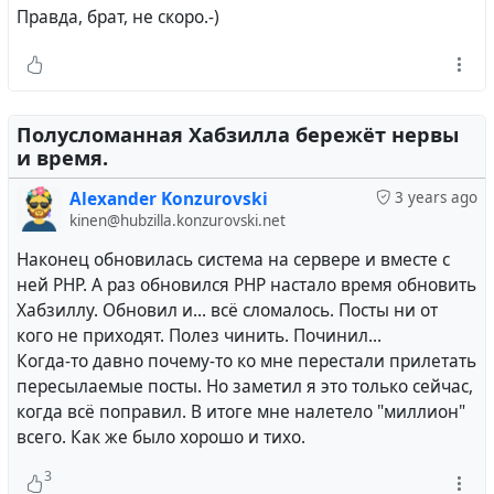
ситуациям, быть устойчивым к стрессу и
Правда, брат, не скоро.-)
проявлять эмоциональную интеллигенцию.
Эмоциональная сила помогает нам поддерживать
эмоциональное равновесие и устанавливать
здоровые отношения с другими.
Полусломанная Хабзилла бережёт нервы
и время.
4. Социальная сила: Это способность общаться,
взаимодействовать с другими людьми, строить
Alexander Konzurovski
3 years ago
отношения и работать в команде. Социальная
kinen@hubzilla.konzurovski.net
сила помогает нам развивать социальные навыки,
Наконец обновилась система на сервере и вместе с
адаптироваться к разным обстоятельствам и
ней PHP. А раз обновился PHP настало время обновить
быть успешными в обществе.
Хабзиллу. Обновил и... всё сломалось. Посты ни от
кого не приходят. Полез чинить. Починил...
5. Духовная сила: Это способность находить смысл
Когда-то давно почему-то ко мне перестали прилетать
и ценность в жизни, иметь веру и надежду,
пересылаемые посты. Но заметил я это только сейчас,
преодолевать трудности и быть морально
когда всё поправил. В итоге мне налетело "миллион"
сильным. Духовная сила может помочь нам
всего. Как же было хорошо и тихо.
сохранять оптимизм и жизненную радость в лице
жизненных испытаний.
3