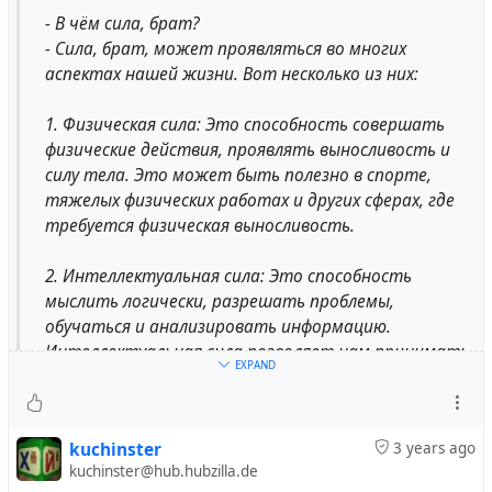
- В чём сила, брат?
- Сила, брат, может проявляться во многих
аспектах нашей жизни. Вот несколько из них:
1. Физическая сила: Это способность совершать
физические действия, проявлять выносливость и
силу тела. Это может быть полезно в спорте,
тяжелых физических работах и других сферах, где
требуется физическая выносливость.
2. Интеллектуальная сила: Это способность
мыслить логически, разрешать проблемы,
обучаться и анализировать информацию.
Интеллектуальная сила позволяет нам принимать
EXPAND
обоснованные решения и развиваться как
личности.
kuchinster
3 years ago
3. Эмоциональная сила: Это способность
kuchinster@hub.hubzilla.de
эмоционально адаптироваться к сложным