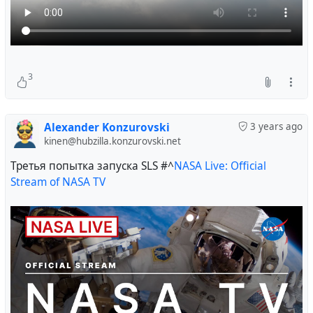
3
Alexander Konzurovski
3 years ago
kinen@hubzilla.konzurovski.net
Третья попытка запуска SLS
#^
NASA Live: Official
Stream of NASA TV