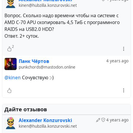
kinen@hubzilla.konzurovski.net
Вопрос. Сколько надо времени чтобы на системе с
AMD C-70 APU скопировать 4,5 ТиБ с программного
RAID5 на USB2.0 HDD?
Ответ. 2+ суток.
2
Панк Чёртов
4 years ago
punkchords@mastodon.online
@kinen
Сочувствую :-)
Дайте отзывов
Alexander Konzurovski
4 years ago
kinen@hubzilla.konzurovski.net