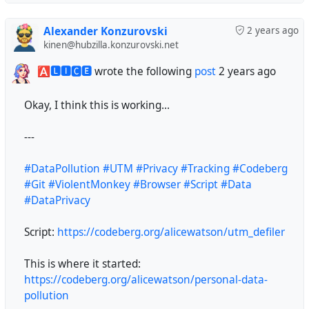
Alexander Konzurovski
2 years ago
kinen@hubzilla.konzurovski.net
🅰🅻🅸🅲🅴
wrote the following
post
2 years ago
Okay, I think this is working...
---
#DataPollution
#UTM
#Privacy
#Tracking
#Codeberg
#Git
#ViolentMonkey
#Browser
#Script
#Data
#DataPrivacy
Script:
https://codeberg.org/alicewatson/utm_defiler
This is where it started:
https://codeberg.org/alicewatson/personal-data-
pollution