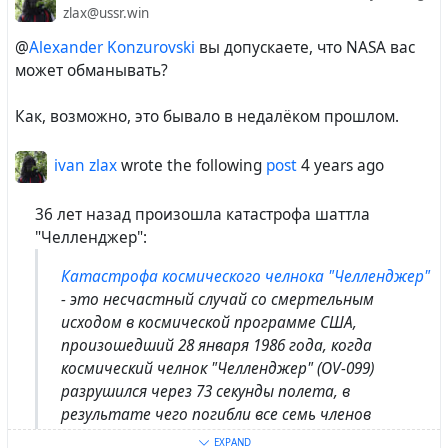
zlax@ussr.win
@
Alexander Konzurovski
вы допускаете, что NASA вас
может обманывать?
Как, возможно, это бывало в недалёком прошлом.
ivan zlax
wrote the following
post
4 years ago
36 лет назад произошла катастрофа шаттла
"Челленджер":
Катастрофа космического челнока "Челленджер"
- это несчастный случай со смертельным
исходом в космической программе США,
произошедший 28 января 1986 года, когда
космический челнок "Челленджер" (OV-099)
разрушился через 73 секунды полета, в
результате чего погибли все семь членов
экипажа, находившиеся на борту.
EXPAND