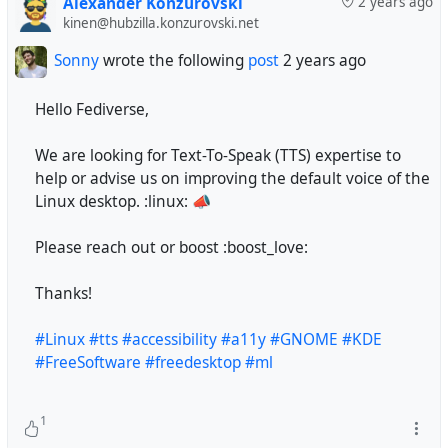
Alexander Konzurovski
2 years ago
kinen@hubzilla.konzurovski.net
Sonny
wrote the following
post
2 years ago
Hello Fediverse,
We are looking for Text-To-Speak (TTS) expertise to
help or advise us on improving the default voice of the
Linux desktop. :linux: 📣
Please reach out or boost :boost_love:
Thanks!
#Linux
#tts
#accessibility
#a11y
#GNOME
#KDE
#FreeSoftware
#freedesktop
#ml
1